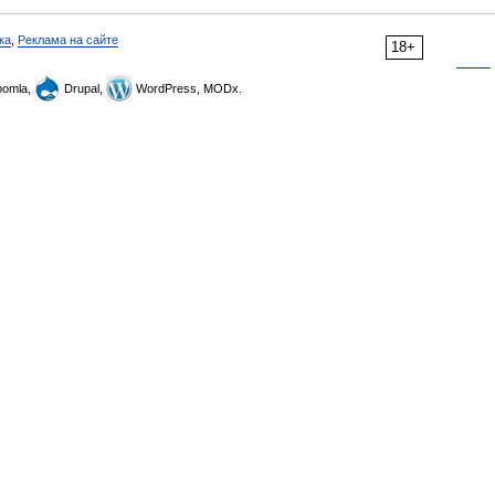
ка
,
Реклама на сайте
18+
omla,
Drupal,
WordPress, MODx.