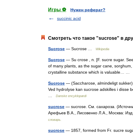
Игры ⚽
Нужен реферат?
succinic acid
Смотреть что такое "sucrose" в др
Sucrose
— Sucrose …
Wikipedia
Sucrose
— Su crose , n. [F. sucre sugar. Se
of many plants, as the sugar cane, sorghum, s
crystalline substance which is valuable… 
Sucrose
— (Saccharose, almindeligt sukker) 
Ved hydrolyse kan sucrose adskilles i disse
…
Danske encyklopædi
sucrose
— sucrose. См. сахароза. (Источн
Арефьев В.А., Лисовенко Л.А., Москва: Из
словарь.
sucrose
— 1857, formed from Fr. sucre suga