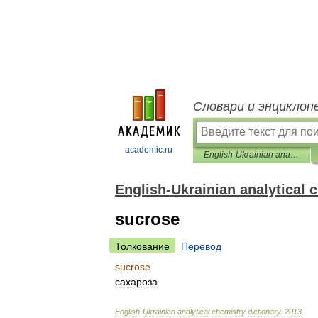
Словари и энциклоп
academic.ru
English-Ukrainian analytical chemistry dictionary
English-Ukrainian analytical 
sucrose
Толкование
Перевод
sucrose
сахароза
English
-
Ukrainian
analytical
chemistry
dictionary
.
2013
.