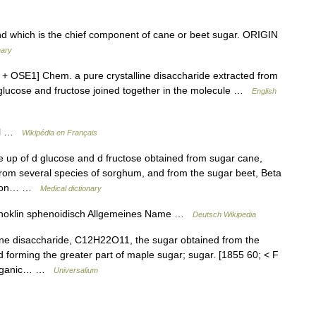
hich is the chief component of cane or beet sugar. ORIGIN
nary
 + OSE1] Chem. a pure crystalline disaccharide extracted from
 glucose and fructose joined together in the molecule …
English
al …
Wikipédia en Français
up of d glucose and d fructose obtained from sugar cane,
rom several species of sorghum, and from the sugar beet, Beta
ommon… …
Medical dictionary
monoklin sphenoidisch Allgemeines Name …
Deutsch Wikipedia
ine disaccharide, C12H22O11, the sugar obtained from the
forming the greater part of maple sugar; sugar. [1855 60; < F
 Organic… …
Universalium