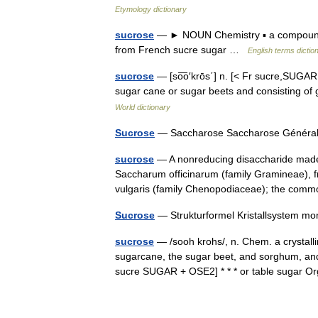
Etymology dictionary
sucrose
— ► NOUN Chemistry ▪ a compound w
from French sucre sugar …
English terms dictio
sucrose
— [so͞o′krōs΄] n. [< Fr sucre,SUGAR
sugar cane or sugar beets and consisting of
World dictionary
Sucrose
— Saccharose Saccharose Génér
sucrose
— A nonreducing disaccharide made 
Saccharum officinarum (family Gramineae), f
vulgaris (family Chenopodiaceae); the c
Sucrose
— Strukturformel Kristallsystem 
sucrose
— /sooh krohs/, n. Chem. a crystall
sugarcane, the sugar beet, and sorghum, and 
sucre SUGAR + OSE2] * * * or table sugar