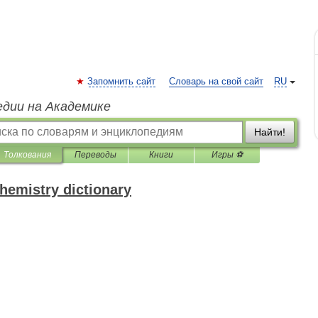
Запомнить сайт
Словарь на свой сайт
RU
едии на Академике
Найти!
Толкования
Переводы
Книги
Игры ⚽
chemistry dictionary