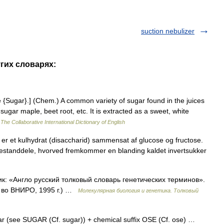
suction nebulizer
угих словарях:
e {Sugar}.] (Chem.) A common variety of sugar found in the juices
ugar maple, beet root, etc. It is extracted as a sweet, white
…
The Collaborative International Dictionary of English
er et kulhydrat (disaccharid) sammensat af glucose og fructose.
 bestanddele, hvorved fremkommer en blanding kaldet invertsukker
ик: «Англо русский толковый словарь генетических терминов».
д во ВНИРО, 1995 г.) …
Молекулярная биология и генетика. Толковый
r (see SUGAR (Cf. sugar)) + chemical suffix OSE (Cf. ose) …